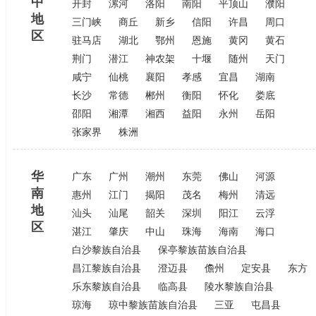
中
开封
漯河
洛阳
南阳
平顶山
濮阳
地
三门峡
商丘
新乡
信阳
许昌
周口
区
驻马店
湖北
鄂州
恩施
黄冈
黄石
荆门
潜江
神农架
十堰
随州
天门
咸宁
仙桃
襄阳
孝感
宜昌
湖南
长沙
常德
郴州
衡阳
怀化
娄底
邵阳
湘潭
湘西
益阳
永州
岳阳
张家界
株洲
华
广东
广州
潮州
东莞
佛山
河源
南
惠州
江门
揭阳
茂名
梅州
清远
地
汕头
汕尾
韶关
深圳
阳江
云浮
区
湛江
肇庆
中山
珠海
海南
海口
白沙黎族自治县
保亭黎族苗族自治县
昌江黎族自治县
澄迈县
儋州
定安县
东方
乐东黎族自治县
临高县
陵水黎族自治县
琼海
琼中黎族苗族自治县
三亚
屯昌县