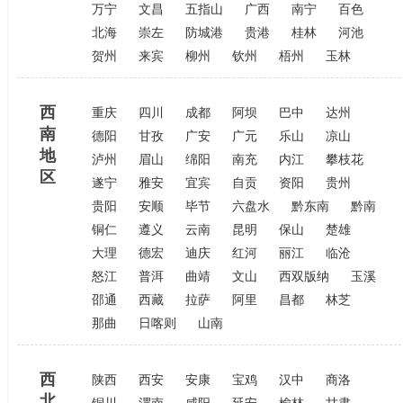
万宁
文昌
五指山
广西
南宁
百色
北海
崇左
防城港
贵港
桂林
河池
贺州
来宾
柳州
钦州
梧州
玉林
西
重庆
四川
成都
阿坝
巴中
达州
南
德阳
甘孜
广安
广元
乐山
凉山
地
泸州
眉山
绵阳
南充
内江
攀枝花
区
遂宁
雅安
宜宾
自贡
资阳
贵州
贵阳
安顺
毕节
六盘水
黔东南
黔南
铜仁
遵义
云南
昆明
保山
楚雄
大理
德宏
迪庆
红河
丽江
临沧
怒江
普洱
曲靖
文山
西双版纳
玉溪
邵通
西藏
拉萨
阿里
昌都
林芝
那曲
日喀则
山南
西
陕西
西安
安康
宝鸡
汉中
商洛
北