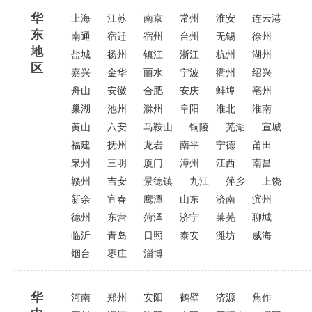
华
上海
江苏
南京
常州
淮安
连云港
东
南通
宿迁
宿州
台州
无锡
徐州
地
盐城
扬州
镇江
浙江
杭州
湖州
区
嘉兴
金华
丽水
宁波
衢州
绍兴
舟山
安徽
合肥
安庆
蚌埠
亳州
巢湖
池州
滁州
阜阳
淮北
淮南
黄山
六安
马鞍山
铜陵
芜湖
宣城
福建
抚州
龙岩
南平
宁德
莆田
泉州
三明
厦门
漳州
江西
南昌
赣州
吉安
景德镇
九江
萍乡
上饶
新余
宜春
鹰潭
山东
济南
滨州
德州
东营
菏泽
济宁
莱芜
聊城
临沂
青岛
日照
泰安
潍坊
威海
烟台
枣庄
淄博
华
河南
郑州
安阳
鹤壁
济源
焦作