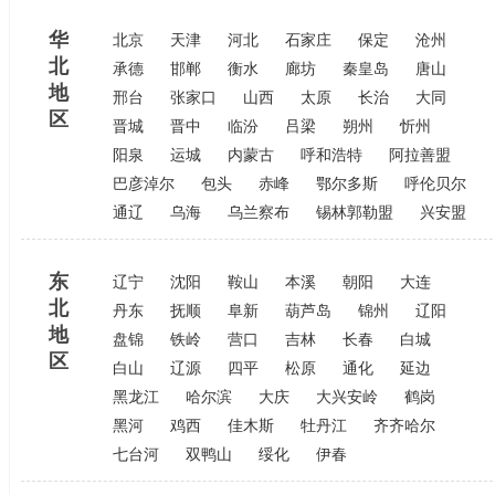
华
北京
天津
河北
石家庄
保定
沧州
北
承德
邯郸
衡水
廊坊
秦皇岛
唐山
地
邢台
张家口
山西
太原
长治
大同
区
晋城
晋中
临汾
吕梁
朔州
忻州
阳泉
运城
内蒙古
呼和浩特
阿拉善盟
巴彦淖尔
包头
赤峰
鄂尔多斯
呼伦贝尔
通辽
乌海
乌兰察布
锡林郭勒盟
兴安盟
东
辽宁
沈阳
鞍山
本溪
朝阳
大连
北
丹东
抚顺
阜新
葫芦岛
锦州
辽阳
地
盘锦
铁岭
营口
吉林
长春
白城
区
白山
辽源
四平
松原
通化
延边
黑龙江
哈尔滨
大庆
大兴安岭
鹤岗
黑河
鸡西
佳木斯
牡丹江
齐齐哈尔
七台河
双鸭山
绥化
伊春