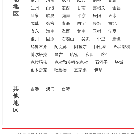
铜川
渭南
咸阳
延安
榆林
甘肃
地
兰州
白银
定西
甘南
嘉峪关
金昌
区
酒泉
临夏
陇南
平凉
庆阳
天水
武威
张掖
青海
西宁
果洛
海北
海东
海南
海西
黄南
玉树
宁夏
银川
固原
石嘴山
吴忠
中卫
新疆
乌鲁木齐
阿克苏
阿拉尔
阿勒泰
巴音郭楞
博尔塔拉
昌吉
哈密
和田
喀什
克拉玛依
克孜勒苏柯尔克孜
石河子
塔城
图木舒克
吐鲁番
五家渠
伊犁
其
香港
澳门
台湾
他
地
区